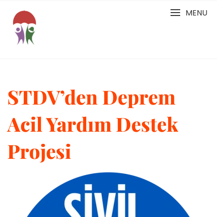
Skip
MENU
to
content
STDV’den Deprem
Acil Yardım Destek
Projesi