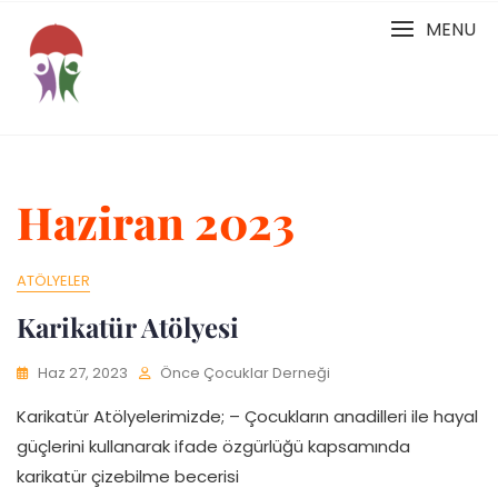
Skip
MENU
to
content
Haziran 2023
ATÖLYELER
Karikatür Atölyesi
Haz 27, 2023
Önce Çocuklar Derneği
Karikatür Atölyelerimizde; – Çocukların anadilleri ile hayal
güçlerini kullanarak ifade özgürlüğü kapsamında
karikatür çizebilme becerisi