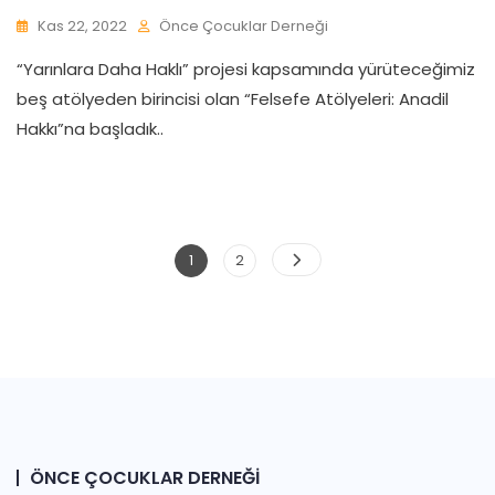
Kas 22, 2022
Önce Çocuklar Derneği
“Yarınlara Daha Haklı” projesi kapsamında yürüteceğimiz
beş atölyeden birincisi olan “Felsefe Atölyeleri: Anadil
Hakkı”na başladık..
Yazı
Page
Page
1
2
Sayfalaması
ÖNCE ÇOCUKLAR DERNEĞI