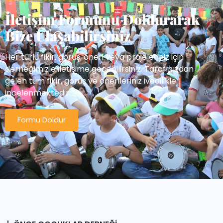
İletişim Formunu Doldurarak
Bize Ulaşabilirsiniz
Her türlü fikir, görüş, öneri veya projeleriniz için
derneğimizle iletişime geçebilirsiniz. Tarafınızdan
gelen tüm fikir, görüş ve önerileriniz ivedilikle
incelenmektedir.
Formu Doldur