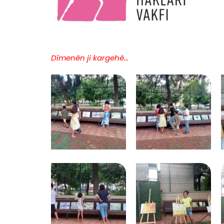
Dîmenên ji kargehê…