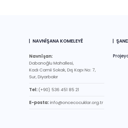
NAVNÎŞANA KOMELEYÊ
ŞAND
Projey
Navnîşan:
Dabanoğlu Mahallesi,
Kadı Camii Sokak, Dış Kapı No: 7,
Sur, Diyarbakır
Tel:
(+90) 536 451 85 21
E-posta:
info@oncecocuklar.org.tr