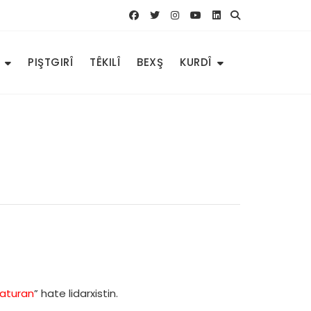
PIŞTGIRÎ
TÊKILÎ
BEXŞ
KURDÎ
katuran
” hate lidarxistin.