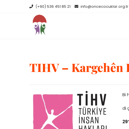
Skip
(+90) 536 451 85 21
info@oncecocuklar.org.tr
to
content
TIHV – Kargehên F
Bi 
di 
29