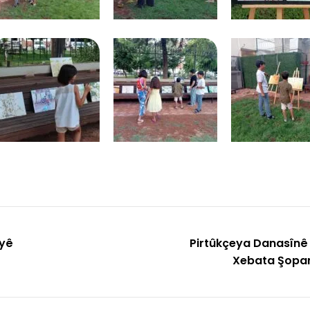
ayê
Pirtûkçeya Danasînê 
Xebata Şopan