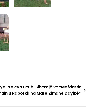
ya Projeya Ber bi Siberojê ve “Mafdartir
din û Raporkirina Mafê Zimanê Dayikê”