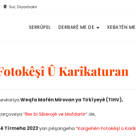
Sur, Diyarbakır
SERRÛPEL
DERBARÊ ME DE
XEBATÊN ME
otokêşî Û Karîkaturan
hevkarîya
Weqfa Mafên Mirovan ya Tirkîyeyê (TIHV),
çarçoveya “
Ber bi Siberojê ve Mafdartir
” de,
’ê Tîrmeha 2023
’yan pêşangeha “
Kargehên Fotokêşî û Karî